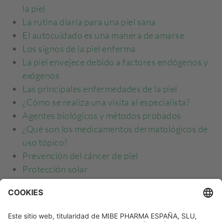
la piel
La rutina diaria para una piel sana
El autocuidado es una manera de amarse
Los signos de la piel enferma
La piel envejece debido a factores endógenos y
exógenos
Las principales enfermedades de la piel
¿Cómo se realiza una visita al especialista?
Agentes biológicos y métodos probados
¿Qué son los medicamentos dermatológicos de
uso tópico?
Prevención del cáncer de piel
Protección solar
La importancia del ecosistema de la piel para la
salud
Influencias ambientales nocivas para la piel