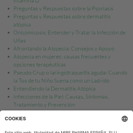
vitamina D
Preguntas y Respuestas sobre la Psoriasis
Preguntas y Respuestas sobre dermatitis
atópica
Onicomicosis: Entender y Tratar la Infección de
Uñas
Afrontando la Alopecia: Consejos y Apoyo
Alopecia en mujeres: causas frecuentes y
opciones terapéuticas
Pseudo Crup o laringotraqueítis aguda: Cuando
la Tos de tu Niño Suena como un Ladrido
Entendiendo la Dermatitis Atópica
Infecciones de la Piel: Causas, Síntomas,
Tratamiento y Prevención
Verrugas: Causas, tratamiento y prevención
Dermatitis Seborreica: guía para pacientes
Manejando la Deficiencia de Vitamina D