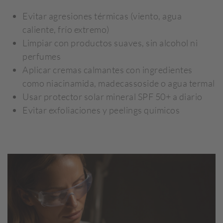
Evitar agresiones térmicas (viento, agua
caliente, frío extremo)
Limpiar con productos suaves, sin alcohol ni
perfumes
Aplicar cremas calmantes con ingredientes
como niacinamida, madecassoside o agua termal
Usar protector solar mineral SPF 50+ a diario
Evitar exfoliaciones y peelings químicos