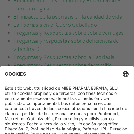
Relación entre la Vitamina D y Enfermedades
Dermatológicas
El impacto de la psoriasis en la calidad de vida
La Psoriasis en el Cuero Cabelludo
Preguntas y Respuestas sobre sobre verrugas
Preguntas y respuestas sobre deficiencia de
vitamina D
Preguntas y Respuestas sobre la Psoriasis
Preguntas y Respuestas sobre dermatitis
atópica
Onicomicosis: Entender y Tratar la Infección de
Uñas
Afrontando la Alopecia: Consejos y Apoyo
Alopecia en mujeres: causas frecuentes y
opciones terapéuticas
Pseudo Crup o laringotraqueítis aguda: Cuando
la Tos de tu Niño Suena como un Ladrido